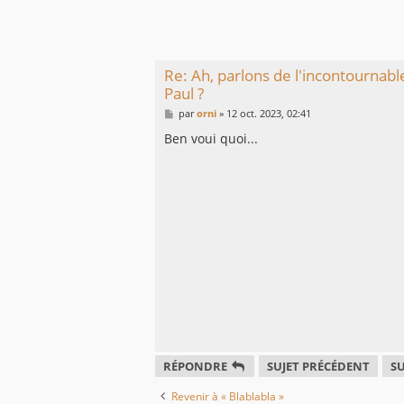
Re: Ah, parlons de l'incontournabl
Paul ?
M
par
orni
»
12 oct. 2023, 02:41
e
s
Ben voui quoi...
s
a
g
e
RÉPONDRE
SUJET PRÉCÉDENT
SU
Revenir à « Blablabla »