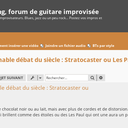
ng, forum de guitare improvisée
improvisateurs. Blues, jazz ou un peu rock... Postez vos impros et
ent insérer une vidéo
Joindre un fichier audio
BTs par style
able débat du siècle : Stratocaster ou Les P
RECHERCHER
RECHERCHE 
JET SUIVANT
e débat du siècle : Stratocaster ou
hocolat noir ou au lait, mais avec plus de cordes et de distorsion.
ui brillent comme des étoiles ou des Les Paul qui ont une aura un 