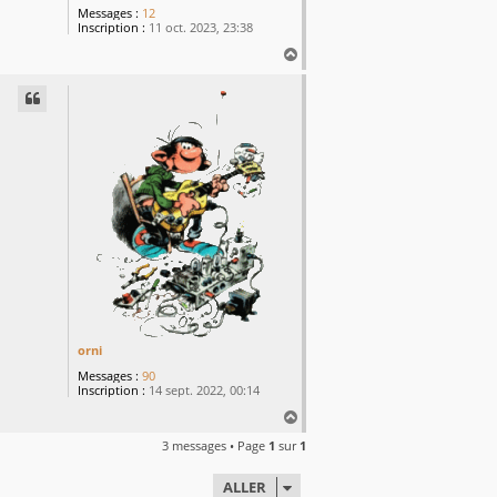
Messages :
12
Inscription :
11 oct. 2023, 23:38
H
a
u
t
orni
Messages :
90
Inscription :
14 sept. 2022, 00:14
H
a
3 messages • Page
1
sur
1
u
t
ALLER