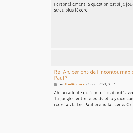
Personellement la question est si je jou
strat, plus légère.
Re: Ah, parlons de l'incontournabl
Paul ?
M
par
FredGuitare
»
12 oct. 2023, 00:11
e
s
Ah, un adepte du "confort d'abord" avec 
s
Tu jongles entre le poids et la grâce c
a
g
rockstar, la Les Paul prend la scène. O
e