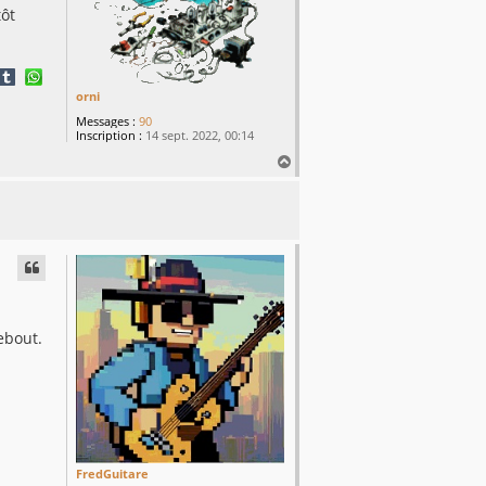
tôt
orni
Messages :
90
Inscription :
14 sept. 2022, 00:14
H
a
u
t
ebout.
FredGuitare