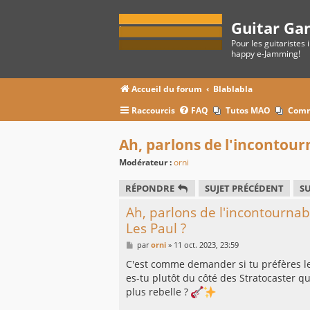
Guitar Ga
Pour les guitaristes 
happy e-Jamming!
Accueil du forum
Blablabla
Raccourcis
FAQ
Tutos MAO
Comm
Ah, parlons de l'incontourn
Modérateur :
orni
RÉPONDRE
SUJET PRÉCÉDENT
SU
Ah, parlons de l'incontournabl
Les Paul ?
M
par
orni
»
11 oct. 2023, 23:59
e
s
C'est comme demander si tu préfères le c
s
es-tu plutôt du côté des Stratocaster q
a
g
plus rebelle ?
e