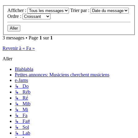
Afficher :
Trier par :
Ordre :
3 messages • Page
1
sur
1
Revenir à « Fa »
Aller
Blablabla
Petites annonces: Musiciens cherchent musiciens
e-Jams
↳ Do
↳ Réb
↳ Ré
↳ Mib
↳ Mi
↳ Fa
↳ Fa#
↳ Sol
↳ Lab