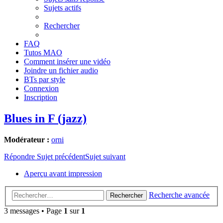
Sujets actifs
Rechercher
FAQ
Tutos MAO
Comment insérer une vidéo
Joindre un fichier audio
BTs par style
Connexion
Inscription
Blues in F (jazz)
Modérateur :
orni
Répondre
Sujet précédent
Sujet suivant
Aperçu avant impression
Recherche avancée
Rechercher
3 messages • Page
1
sur
1