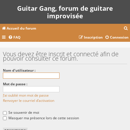
Guitar Gang, forum de guitare
improvisée
Accueil du forum
FAQ
Inscription
Connexion
c
Vous devez être inscrit et connecté afin de
pouvoir consulter ce forum.
r
Nom d’utilisateur :
c
Mot de passe :
J’ai oublié mon mot de passe
r
Renvoyer le courriel d’activation
Se souvenir de moi
Masquer ma présence lors de cette session