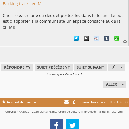
g
Backing tracks en MI
e
Choisissez-en une ou deux et postez-les dans le forum. Le but
est d'apporter à la communauté un espace consacré aux BTs
en MI!
t
RÉPONDRE
SUJET PRÉCÉDENT
SUJET SUIVANT
1 message • Page
1
sur
1
ALLER
Accueil du forum
Fuseau horaire sur
UTC+02:00
Copyright © 2022 - 2026 Guitar Gang, forum de guitare improvisée All rights reserved.