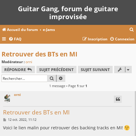
Guitar Gang, forum de guitare
improvisée
Accueil du forum
e-Jams
FAQ
Inscription
Connexion
c
Retrouver des BTs en MI
Modérateur :
orni
r
RÉPONDRE
SUJET PRÉCÉDENT
SUJET SUIVANT
c
RECHERCHER
RECHERCHE AVANCÉE
1 message • Page
1
sur
1
orni
r
Retrouver des BTs en MI
M
12 oct. 2022, 11:12
e
s
Voici le lien malin pour retrouver des backing tracks en MI!
s
a