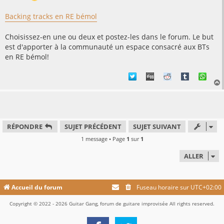
g
e
Backing tracks en RE bémol
Choisissez-en une ou deux et postez-les dans le forum. Le but
est d'apporter à la communauté un espace consacré aux BTs
en RE bémol!
t
RÉPONDRE
SUJET PRÉCÉDENT
SUJET SUIVANT
1 message • Page
1
sur
1
ALLER
Accueil du forum
Fuseau horaire sur
UTC+02:00
Copyright © 2022 - 2026 Guitar Gang, forum de guitare improvisée All rights reserved.