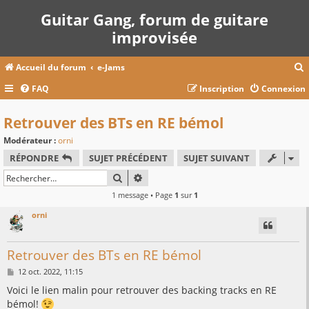
Guitar Gang, forum de guitare
improvisée
Accueil du forum
e-Jams
FAQ
Inscription
Connexion
c
Retrouver des BTs en RE bémol
Modérateur :
orni
r
RÉPONDRE
SUJET PRÉCÉDENT
SUJET SUIVANT
c
RECHERCHER
RECHERCHE AVANCÉE
1 message • Page
1
sur
1
orni
r
Retrouver des BTs en RE bémol
M
12 oct. 2022, 11:15
e
s
Voici le lien malin pour retrouver des backing tracks en RE
s
bémol!
a