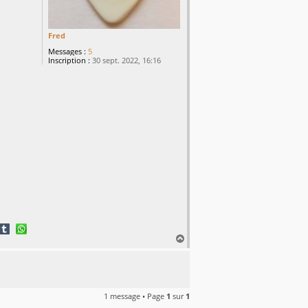
Fred
Messages :
5
Inscription :
30 sept. 2022, 16:16
H
a
u
t
1 message • Page
1
sur
1