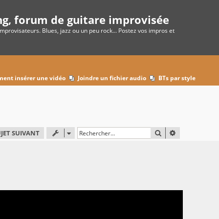
ng, forum de guitare improvisée
improvisateurs. Blues, jazz ou un peu rock... Postez vos impros et
ent insérer une vidéo
Joindre un fichier audio
BTs par style
F
RECHERCHER
RECHERCHE 
JET SUIVANT