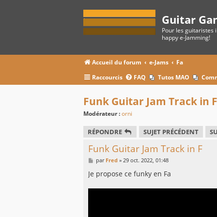
Guitar Ga
Pour les guitaristes 
happy e-Jamming!
Accueil du forum
e-Jams
Fa
Raccourcis
FAQ
Tutos MAO
Comm
Funk Guitar Jam Track in 
Modérateur :
orni
RÉPONDRE
SUJET PRÉCÉDENT
SU
Funk Guitar Jam Track in F
M
par
Fred
»
29 oct. 2022, 01:48
e
s
Je propose ce funky en Fa
s
a
g
e