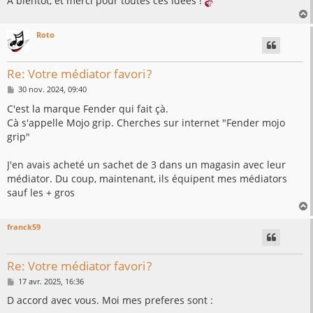
À bientôt, et merci pour toutes ces idées !
Roto
t
Re: Votre médiator favori ?
M
30 nov. 2024, 09:40
e
s
C'est la marque Fender qui fait çà.
s
Cà s'appelle Mojo grip. Cherches sur internet "Fender mojo
a
g
grip"
e
J'en avais acheté un sachet de 3 dans un magasin avec leur
médiator. Du coup, maintenant, ils équipent mes médiators
sauf les + gros
franck59
t
Re: Votre médiator favori ?
M
17 avr. 2025, 16:36
e
s
D accord avec vous. Moi mes preferes sont :
s