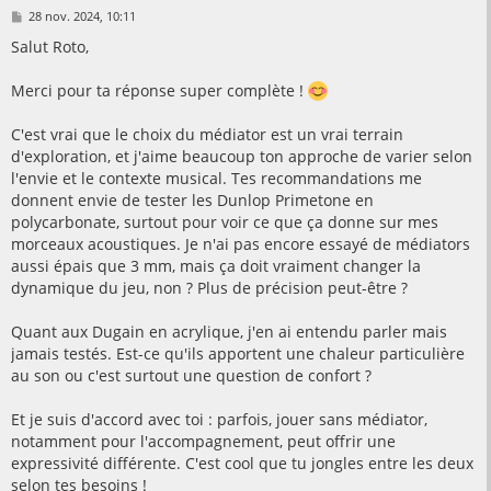
M
28 nov. 2024, 10:11
e
s
Salut Roto,
s
a
g
Merci pour ta réponse super complète !
e
C'est vrai que le choix du médiator est un vrai terrain
d'exploration, et j'aime beaucoup ton approche de varier selon
l'envie et le contexte musical. Tes recommandations me
donnent envie de tester les Dunlop Primetone en
polycarbonate, surtout pour voir ce que ça donne sur mes
morceaux acoustiques. Je n'ai pas encore essayé de médiators
aussi épais que 3 mm, mais ça doit vraiment changer la
dynamique du jeu, non ? Plus de précision peut-être ?
Quant aux Dugain en acrylique, j'en ai entendu parler mais
jamais testés. Est-ce qu'ils apportent une chaleur particulière
au son ou c'est surtout une question de confort ?
Et je suis d'accord avec toi : parfois, jouer sans médiator,
notamment pour l'accompagnement, peut offrir une
expressivité différente. C'est cool que tu jongles entre les deux
selon tes besoins !