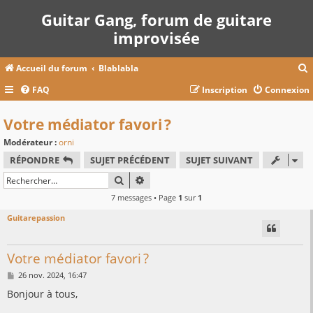
Guitar Gang, forum de guitare
improvisée
Accueil du forum
Blablabla
FAQ
Inscription
Connexion
c
Votre médiator favori ?
Modérateur :
orni
r
RÉPONDRE
SUJET PRÉCÉDENT
SUJET SUIVANT
c
RECHERCHER
RECHERCHE AVANCÉE
7 messages • Page
1
sur
1
Guitarepassion
r
Votre médiator favori ?
M
26 nov. 2024, 16:47
e
s
Bonjour à tous,
s
a