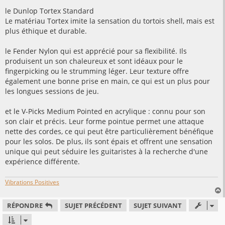
a
g
le Dunlop Tortex Standard
e
Le matériau Tortex imite la sensation du tortois shell, mais est
plus éthique et durable.
le Fender Nylon qui est apprécié pour sa flexibilité. Ils
produisent un son chaleureux et sont idéaux pour le
fingerpicking ou le strumming léger. Leur texture offre
également une bonne prise en main, ce qui est un plus pour
les longues sessions de jeu.
et le V-Picks Medium Pointed en acrylique : connu pour son
son clair et précis. Leur forme pointue permet une attaque
nette des cordes, ce qui peut être particulièrement bénéfique
pour les solos. De plus, ils sont épais et offrent une sensation
unique qui peut séduire les guitaristes à la recherche d'une
expérience différente.
Vibrations Positives
RÉPONDRE
SUJET PRÉCÉDENT
SUJET SUIVANT
t