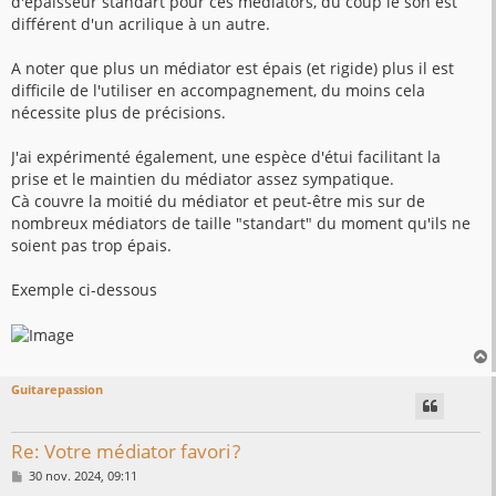
d'épaisseur standart pour ces médiators, du coup le son est
différent d'un acrilique à un autre.
A noter que plus un médiator est épais (et rigide) plus il est
difficile de l'utiliser en accompagnement, du moins cela
nécessite plus de précisions.
J'ai expérimenté également, une espèce d'étui facilitant la
prise et le maintien du médiator assez sympatique.
Cà couvre la moitié du médiator et peut-être mis sur de
nombreux médiators de taille "standart" du moment qu'ils ne
soient pas trop épais.
Exemple ci-dessous
Guitarepassion
t
Re: Votre médiator favori ?
M
30 nov. 2024, 09:11
e