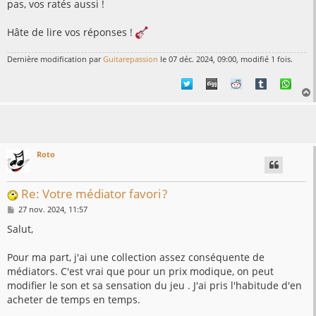
pas, vos ratés aussi !
Hâte de lire vos réponses !
Dernière modification par
Guitarepassion
le 07 déc. 2024, 09:00, modifié 1 fois.
t
Roto
Re: Votre médiator favori ?
M
27 nov. 2024, 11:57
e
s
Salut,
s
a
g
Pour ma part, j'ai une collection assez conséquente de
e
médiators. C'est vrai que pour un prix modique, on peut
modifier le son et sa sensation du jeu . J'ai pris l'habitude d'en
acheter de temps en temps.