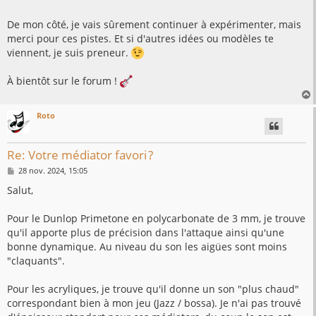
De mon côté, je vais sûrement continuer à expérimenter, mais
merci pour ces pistes. Et si d'autres idées ou modèles te
viennent, je suis preneur.
À bientôt sur le forum !
Roto
t
Re: Votre médiator favori ?
M
28 nov. 2024, 15:05
e
s
Salut,
s
a
g
Pour le Dunlop Primetone en polycarbonate de 3 mm, je trouve
e
qu'il apporte plus de précision dans l'attaque ainsi qu'une
bonne dynamique. Au niveau du son les aigües sont moins
"claquants".
Pour les acryliques, je trouve qu'il donne un son "plus chaud"
correspondant bien à mon jeu (Jazz / bossa). Je n'ai pas trouvé