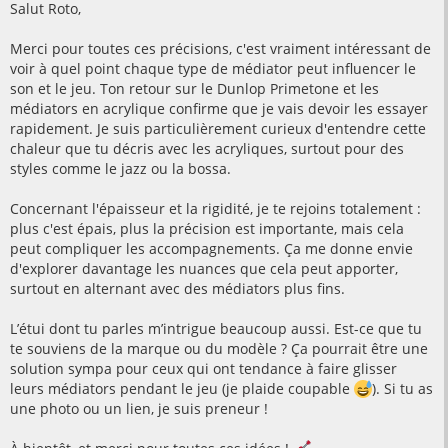
s
Salut Roto,
s
a
g
Merci pour toutes ces précisions, c'est vraiment intéressant de
e
voir à quel point chaque type de médiator peut influencer le
son et le jeu. Ton retour sur le Dunlop Primetone et les
médiators en acrylique confirme que je vais devoir les essayer
rapidement. Je suis particulièrement curieux d'entendre cette
chaleur que tu décris avec les acryliques, surtout pour des
styles comme le jazz ou la bossa.
Concernant l'épaisseur et la rigidité, je te rejoins totalement :
plus c'est épais, plus la précision est importante, mais cela
peut compliquer les accompagnements. Ça me donne envie
d'explorer davantage les nuances que cela peut apporter,
surtout en alternant avec des médiators plus fins.
L’étui dont tu parles m’intrigue beaucoup aussi. Est-ce que tu
te souviens de la marque ou du modèle ? Ça pourrait être une
solution sympa pour ceux qui ont tendance à faire glisser
leurs médiators pendant le jeu (je plaide coupable
). Si tu as
une photo ou un lien, je suis preneur !